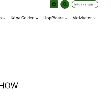
Info in english
n
Köpa Golden
Uppfödare
Aktiviteter
SHOW