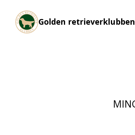
Skip
to
content
Golden retrieverklubben
MIN