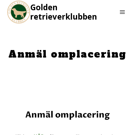
Skip
Golden
to
retrieverklubben
content
Anmäl omplacering
Anmäl omplacering