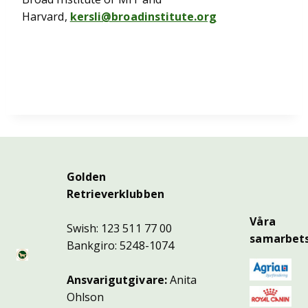
Harvard,
kersli@broadinstitute.org
Golden
Retrieverklubben
Våra
Swish: 123 511 77 00
samarbets
Bankgiro: 5248-1074
Ansvarigutgivare:
Anita
Ohlson