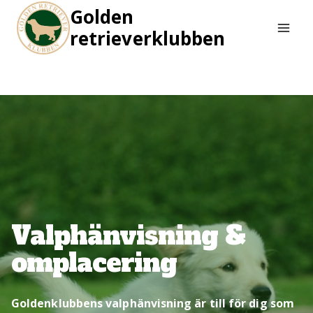
Skip
Golden
to
retrieverklubben
content
Valphänvisning &
omplacering
Goldenklubbens valphänvisning är till för dig som