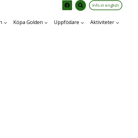
Info in english
n
Köpa Golden
Uppfödare
Aktiviteter