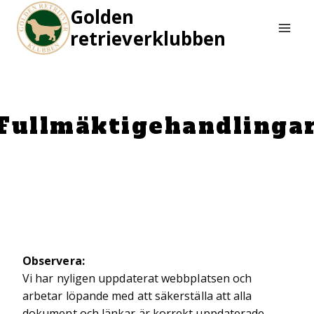
Skip
Golden
to
retrieverklubben
content
Fullmäktigehandlinga
Observera:
Vi har nyligen uppdaterat webbplatsen och
arbetar löpande med att säkerställa att alla
dokument och länkar är korrekt uppdaterade.