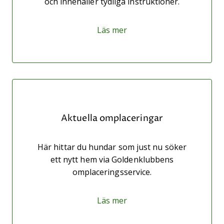
och innehåller tydliga instruktioner.
Läs mer
03
Aktuella omplaceringar
Här hittar du hundar som just nu söker
ett nytt hem via Goldenklubbens
omplaceringsservice.
Läs mer