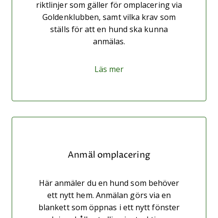
riktlinjer som gäller för omplacering via
Goldenklubben, samt vilka krav som
ställs för att en hund ska kunna
anmälas.
Läs mer
02
Anmäl omplacering
Här anmäler du en hund som behöver
ett nytt hem. Anmälan görs via en
blankett som öppnas i ett nytt fönster