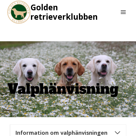
Skip
Golden
to
retrieverklubben
content
Valphänvisning
Information om valphänvisningen