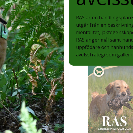
RAS är en handlingsplan 
utgår från en beskrivning
mentalitet, jaktegenskape
RAS anger mål samt hand
uppfödare och hanhundsäg
avelsstrategi som gäller 