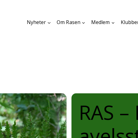
Nyheter
Om Rasen
Medlem
Klubbe
RAS – 
avelss