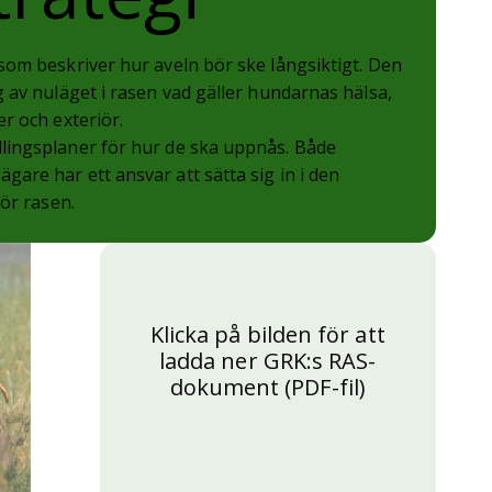
som beskriver hur aveln bör ske långsiktigt. Den
 av nuläget i rasen vad gäller hundarnas hälsa,
r och exteriör.
lingsplaner för hur de ska uppnås. Både
are har ett ansvar att sätta sig in i den
för rasen.
Klicka på bilden för att
ladda ner GRK:s RAS-
dokument (PDF-fil)