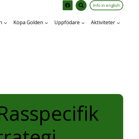
Info in english
n
Köpa Golden
Uppfödare
Aktiviteter
Rasspecifik
trategi