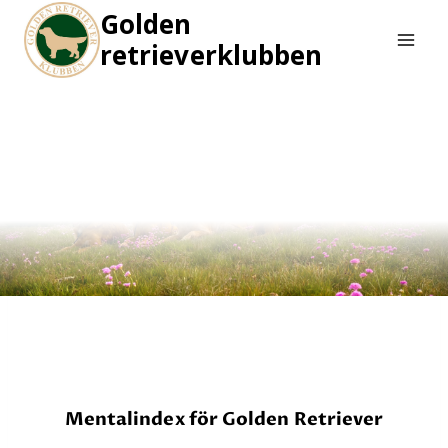
Skip
Golden
to
retrieverklubben
content
Mentalindex för Golden Retriever