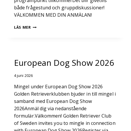
programpunkt tillkommerDet blir givetvis
både frågestund och gruppdiskussioner!
VÄLKOMMEN MED DIN ANMÄLAN!
GOLDEN
LÄS MER
RETRIEVERKLUBBEN
INBJUDER
TILL
European Dog Show 2026
4 juni 2026
Mingel under European Dog Show 2026
Golden Retrieverklubben bjuder in till mingel i
samband med European Dog Show
2026Anmäl dig via nedanstående
formulär.Välkommen! Golden Retriever Club
of Sweden invites you to mingle in connection
with European Dog Show 2026Register via