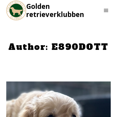
Skip
Golden
to
retrieverklubben
content
Author: E890DOTT