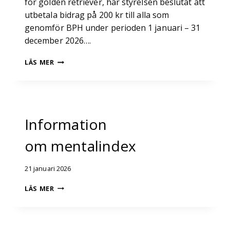
för golden retriever, har styrelsen beslutat att
utbetala bidrag på 200 kr till alla som
genomför BPH under perioden 1 januari – 31
december 2026….
SATSNING
LÄS MER
PÅ
MENTALITET
2026
–
BIDRAG
Information
OCH
FB-
om mentalindex
R-
LOTTERI
21 januari 2026
INFORMATION
LÄS MER
OM MENTALINDEX