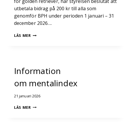
för golden retriever, har styrelsen beslutat att
utbetala bidrag på 200 kr till alla som
genomför BPH under perioden 1 januari – 31
december 2026….
SATSNING
LÄS MER
PÅ
MENTALITET
2026
–
BIDRAG
Information
OCH
FB-
om mentalindex
R-
LOTTERI
21 januari 2026
INFORMATION
LÄS MER
OM MENTALINDEX