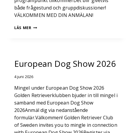
programpunkt tillkommerDet blir givetvis
både frågestund och gruppdiskussioner!
VÄLKOMMEN MED DIN ANMÄLAN!
GOLDEN
LÄS MER
RETRIEVERKLUBBEN
INBJUDER
TILL
European Dog Show 2026
4 juni 2026
Mingel under European Dog Show 2026
Golden Retrieverklubben bjuder in till mingel i
samband med European Dog Show
2026Anmäl dig via nedanstående
formulär.Välkommen! Golden Retriever Club
of Sweden invites you to mingle in connection
with European Dog Show 2026Register via