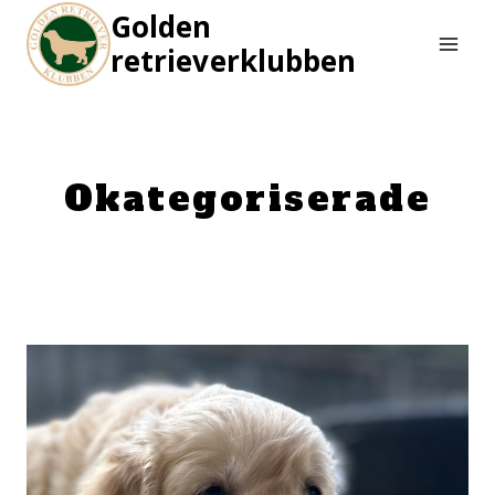
Skip
Golden
to
retrieverklubben
content
Okategoriserade