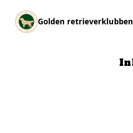
Skip
to
content
Golden retrieverklubben
In