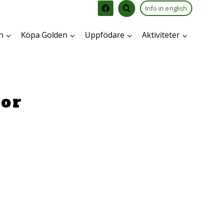
Info in english
n
Köpa Golden
Uppfödare
Aktiviteter
dor